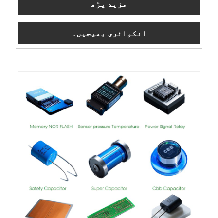
مزید پڑھ
انکوائری بھیجیں۔