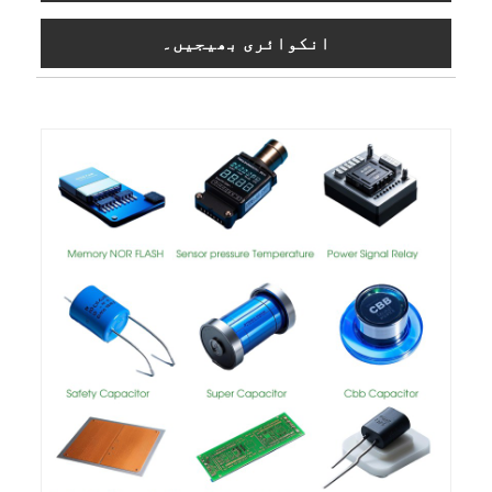
انکوائری بھیجیں۔