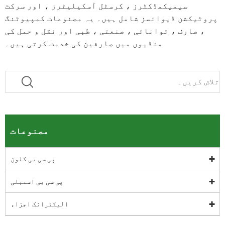
سیمیکمڈکٹرز ، کرسٹل آسکیلیٹرز ، اور سرکٹ
کشن ڈیوائسز شامل ہیں۔ یہ مصنوعات کمپیوٹنگ
صارف ، توانائی ، صنعتی ، طبی اور نقل و حمل کی
منڈیوں میں صارفین کی خدمت کرتی ہیں۔
مصنوعات
پی سی بی کلون
پی سی بی اسمبلی
الیکٹرانک اجزاء