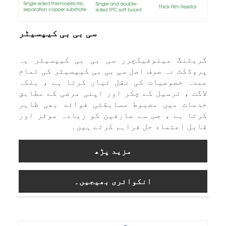
سی بی بی کیپسیٹر
یٹنگ مینوفیکچرر سی بی بی کیپسیٹر یہ
وڈکٹ نہ صرف اصل سی بی بی کیپسیٹر کی تمام
دہ خصوصیات کی نقل تیار کرتا ہے ، بلکہ
گت ، ترسیل کے چکر اور اپنی مرضی کے مطابق
مات میں مضبوط مسابقتی فوائد بھی ظاہر
تا ہے ، جس سے صارفین کو زیادہ موثر اور
بل اعتماد حل فراہم کرتے ہیں۔
مزید پڑھ
انکوائری بھیجیں۔