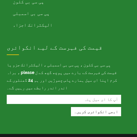
پی سی بی کلون
پی سی بی اسمبلی
الیکٹرانک اجزاء
قیمت کی فہرست کے لیے انکوائری
پی سی بی کلون ، پی سی بی اسمبلی ، الیکٹرانک جزو یا
قیمت کی فہرست کے بارے میں پوچھ گچھ کے ل please ، براہ
کرم اپنا ای میل ہمارے پاس چھوڑیں اور ہم 24 گھنٹوں کے
اندر اندر رابطے میں رہیں گے۔