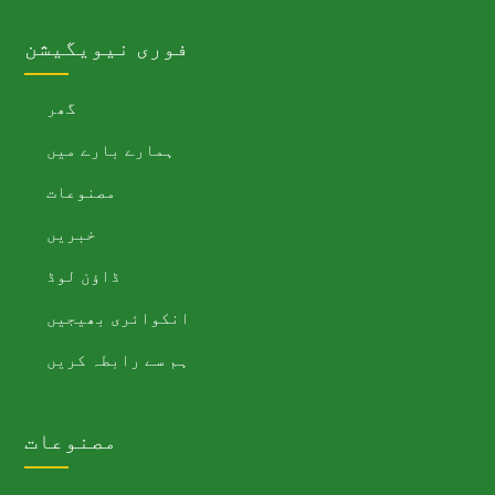
فوری نیویگیشن
گھر
ہمارے بارے میں
مصنوعات
خبریں
ڈاؤن لوڈ
انکوائری بھیجیں
ہم سے رابطہ کریں
مصنوعات