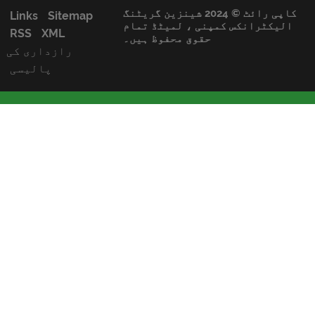
کاپی رائٹ © 2024 شینزین گریٹنگ
Links
Sitemap
کٹرانکس کمپنی ، لمیٹڈ تمام
RSS
XML
حقوق محفوظ ہیں۔
رازداری کی
پالیسی