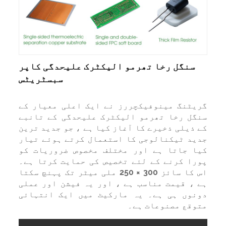
سنگل رخا تھرمو الیکٹرک علیحدگی کاپر
سبسٹریٹس
یٹنگ مینوفیکچررز نے ایک اعلی معیار کے
گل رخا تھرمو الیکٹرک علیحدگی کے تانبے
 ذیلی ذخیرے کا آغاز کیا ہے ، جو جدید ترین
ید ٹیکنالوجی کا استعمال کرتے ہوئے تیار
ا جاتا ہے اور مختلف مخصوص ضروریات کو
را کرنے کے لئے تخصیص کی حمایت کرتا ہے۔
اس کا سائز 300 × 250 ملی میٹر تک پہنچ سکتا
 ، قیمت مناسب ہے ، اور یہ فیشن اور عملی
نوں ہی ہے۔ یہ مارکیٹ میں ایک انتہائی
وقع مصنوعات ہے۔