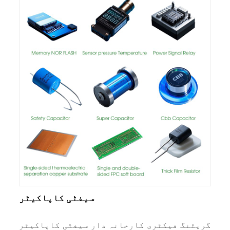
سیفٹی کاپاکیٹر
یٹنگ فیکٹری کارخانہ دار سیفٹی کاپاکیٹر