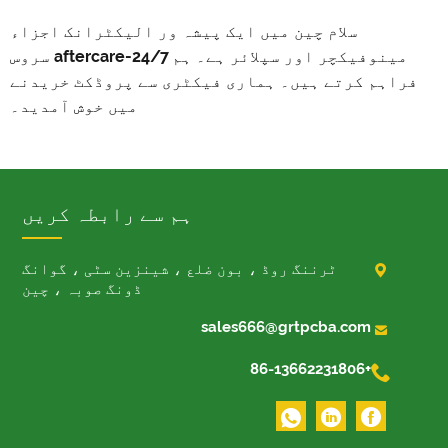
سلام چین میں ایک پیشہ ور الیکٹرانک اجزاء
مینوفیکچر اور سپلائر ہے۔ ہم 24/7-aftercare سروس
ہم کرتے ہیں۔ ہماری فیکٹری سے پروڈکٹ خریدنے
میں خوش آمدید۔
ہم سے رابطہ کریں

ٹرننگ روڈ ، بون ضلع ، شینزین سٹی ، گوانگ
ڈونگ صوبہ ، چین

sales666@grtpcba.com

+86-13662231806