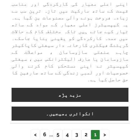
نی اعلی معیار کی کارکردگی اور مناسب
مت کے ساتھ مارکیٹ میں تازہ ترین سب سے
ادہ فروخت ہونے والی مصنوعات بن گیا ہے۔
 کیپسیٹرز اعلی معیار کے مواد کے ساتھ
ار کیے جاتے ہیں تاکہ مختلف کام کے حالات
ں عمدہ کارکردگی کو یقینی بنایا جاسکے۔
یٹنگ فیکٹری کارخانہ دار سیفٹی کاپاکیٹر
ہے صنعتی سازوسامان ، مواصلات کے
زوسامان یا صارف الیکٹرانکس میں ، سیفٹی
پسیٹر نے اپنی مستحکم کام کرنے والی
وصیات اور لمبی زندگی کے ساتھ صارفین کا
 حاصل کیا ہے۔
مزید پڑھ
انکوائری بھیجیں۔
>
6
...
5
4
3
2
1
<