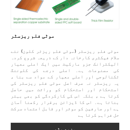
موٹی فلم ریزسٹر
ٹی فلم ریزسٹر (موٹی فلم ریزٹر کلون) نئے
ام فیکٹری کارخانہ دار کے ذریعہ شروع کردہ
یکٹرانک جزو مارکیٹ میں ایک اعلی معیار
 مصنوعات ہے۔ اعلی درجے کی کلوننگ
نالوجی اور اعلی معیار کے مواد سے بنا ،
 ریزسٹر نہ صرف اصل موٹی فلم ریزسٹر کی
تحکام اور استحکام کو وراثت میں حاصل
تا ہے ، بلکہ اس کی کارکردگی کو بھی بہتر
اتا ہے۔ اس کا ڈیزائن برقرار رکھنا آسان
 اور صارفین کو موثر اور قابل اعتماد سرکٹ
 فراہم کرتا ہے
مزید پڑھ