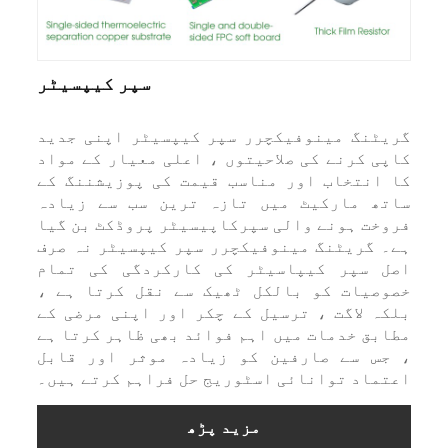
سپر کیپسیٹر
یٹنگ مینوفیکچرر سپر کیپسیٹر اپنی جدید
پی کرنے کی صلاحیتوں ، اعلی معیار کے مواد
 انتخاب اور مناسب قیمت کی پوزیشننگ کے
تھ مارکیٹ میں تازہ ترین سب سے زیادہ
وخت ہونے والی سپرکاپیسیٹر پروڈکٹ بن گیا
۔ گریٹنگ مینوفیکچرر سپر کیپسیٹر نہ صرف
ل سپر کیپاسیٹر کی کارکردگی کی تمام
وصیات کو بالکل ٹھیک سے نقل کرتا ہے ،
کہ لاگت ، ترسیل کے چکر اور اپنی مرضی کے
ابق خدمات میں اہم فوائد بھی ظاہر کرتا ہے
جس سے صارفین کو زیادہ موثر اور قابل
تماد توانائی اسٹوریج حل فراہم کرتے ہیں۔
مزید پڑھ