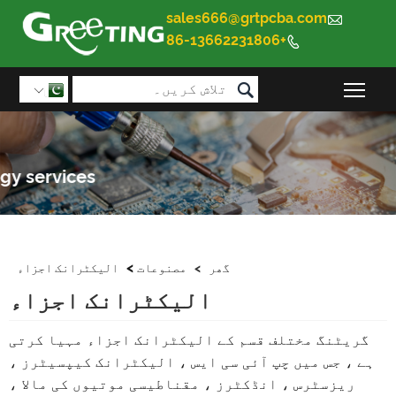
sales666@grtpcba.com

+86-13662231806


مین مینو کی مرئیت کو ٹوگل کریں۔

>
گھر
>
مصنوعات
الیکٹرانک اجزاء
الیکٹرانک اجزاء
ٹنگ مختلف قسم کے الیکٹرانک اجزاء مہیا کرتی
 جس میں چپ آئی سی ایس ، الیکٹرانک کیپسیٹرز ،
یزسٹرس ، انڈکٹرز ، مقناطیسی موتیوں کی مالا ،