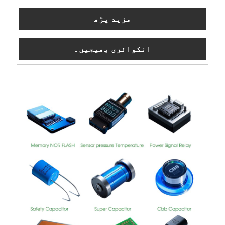
مزید پڑھ
انکوائری بھیجیں۔