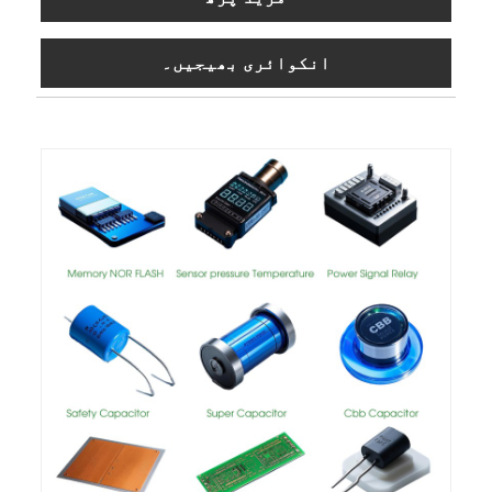
انکوائری بھیجیں۔