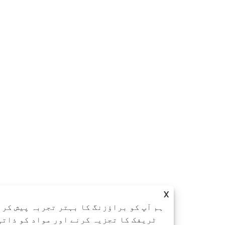
X
ہم آپ کو براؤزنگ کا بہتر تجربہ پیش کرنے ، سا
ٹریفک کا تجزیہ کرنے اور مواد کو ذاتی نوعیت