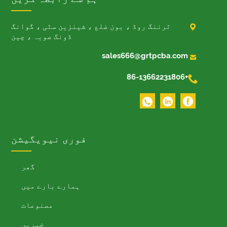

ٹرننگ روڈ ، بون ضلع ، شینزین سٹی ، گوانگ
ڈونگ صوبہ ، چین

sales666@grtpcba.com

+86-13662231806
فوری نیویگیشن
گھر
ہمارے بارے میں
مصنوعات
خبریں