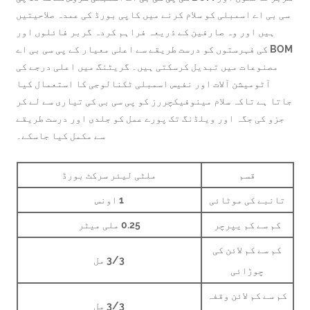
ی اے اسمبلی کو سلام کرنے میں کاپی بورڈ کی عمدہ صلاحیتیں
یں اور وہ صارفین کے ذریعہ فراہم کردہ گربر فائلوں اور
BOM کی فہرستوں کو درست طریقے سے اعلی معیار کے پی سی بی اے
صنوعات میں تبدیل کرسکتی ہیں۔ گریٹنگ میں اعلی درجے کی
آٹومیشن آلات اور نفیس اسمبلی ٹکنالوجی کا استعمال کیا
 ہے تاکہ سلام مینوفیکچررز کو پی سی بی کی تیاری سے لے کر
 کی جگہ اور ویلڈنگ تک پورے عمل کو جلدی اور درست طریقے
سے مکمل کیا جاسکے۔
قسم
ملٹی لیئر سرکٹ بورڈ
بے کی موٹائی
1 اونس
 سے کم یپرچر
0.25 ملی میٹر
 سے کم لائن کی
3/3 مل
چوڑائی
سے کم لائن وقفہ
3/3 مل