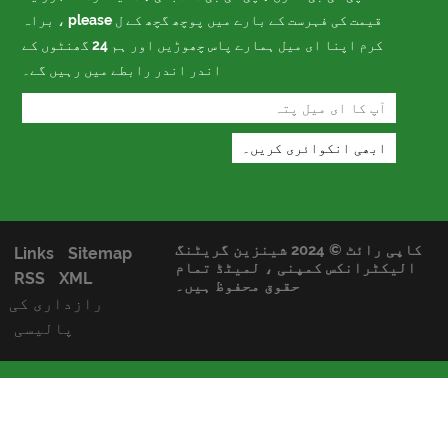
قیمت کی فہرست کے بارے میں پوچھ گچھ کے ل please ، براہ
کرم اپنا ای میل ہمارے پاس چھوڑیں اور ہم 24 گھنٹوں کے
اندر اندر رابطے میں رہیں گے۔
کاپی رائٹ © 2024 شینزین گریٹنگ
Links
Sitemap
کٹرانکس کمپنی ، لمیٹڈ تمام
RSS
XML
حقوق محفوظ ہیں۔
رازداری کی
پالیسی