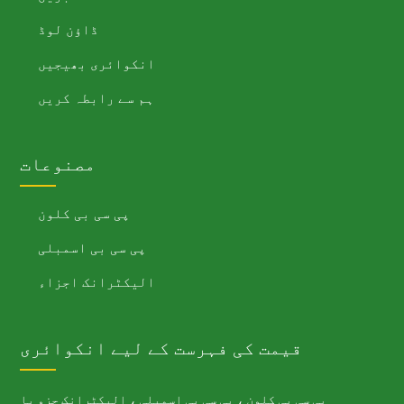
ڈاؤن لوڈ
انکوائری بھیجیں
ہم سے رابطہ کریں
مصنوعات
پی سی بی کلون
پی سی بی اسمبلی
الیکٹرانک اجزاء
قیمت کی فہرست کے لیے انکوائری
پی سی بی کلون ، پی سی بی اسمبلی ، الیکٹرانک جزو یا