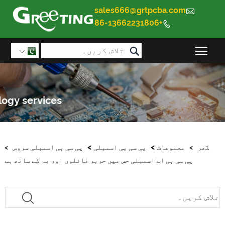
sales666@grtpcba.com

+86-13662231806


مین مینو کی مرئیت کو ٹوگل کریں۔

>
>
>
مصنوعات
پی سی بی اسمبلی
پی سی بی اسمبلی سروس
>
پی سی بی اے اسمبلی جس میں جربر فائلوں اور بم کے ساتھ ہے