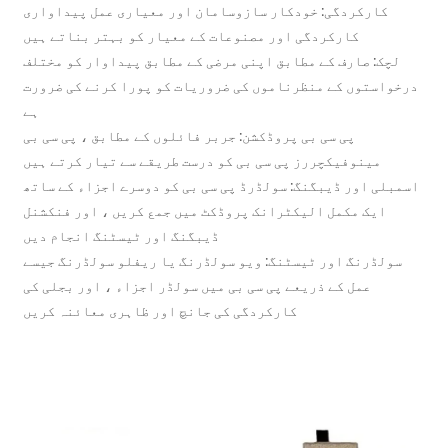
کارکردگی: خودکار سازوسامان اور معیاری عمل پیداواری
کارکردگی اور مصنوعات کے معیار کو بہتر بناتے ہیں
چک: صارف کے مطابق اپنی مرضی کے مطابق پیداوار کو مختلف
استوں کے منظرناموں کی ضروریات کو پورا کرنے کی ضرورت
ہے
پی سی بی پروڈکشن: جربر فائلوں کے مطابق ، پی سی بی
مینوفیکچررز پی سی بی کو درست طریقے سے تیار کرتے ہیں
لی اور ڈیبگنگ: سولڈرڈ پی سی بی کو دوسرے اجزاء کے ساتھ
ایک مکمل الیکٹرانک پروڈکٹ میں جمع کریں ، اور فنکشنل
ڈیبگنگ اور ٹیسٹنگ انجام دیں
ولڈرنگ اور ٹیسٹنگ: ویو سولڈرنگ یا ریفلو سولڈرنگ جیسے
عمل کے ذریعے پی سی بی میں سولڈر اجزاء ، اور بجلی کی
کارکردگی کی جانچ اور ظاہری معائنہ کریں