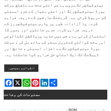
وفیکچرنگ سروس ہے جو اعلی صحت سے متعلق سرکٹ
 مینوفیکچرنگ اور اعلی معیار کے جزو اسمبلی
ربوط کرتی ہے۔ گریٹنگ صارفین کے ذریعہ فراہم
کردہ یا آزادانہ طور پر پارس مینوفیکچررز کے
ذریعہ فراہم کردہ جربر فائلوں اور بموں کا
مال کرتی ہے ، جس میں جدید پروڈکشن ٹکنالوجی
سخت کوالٹی کنٹرول سسٹم کے ساتھ مل کر ، سرکٹ
ورڈ مینوفیکچرنگ سے اجزاء اسمبلی ، جانچ اور
یبگنگ تک ایک اسٹاپ حل فراہم کیا جاسکتا ہے۔
انکوائری بھیجیں۔
Facebook
WhatsApp
X
Pinterest
LinkedIn
Share
مصنوعات کی وضاحت
گربر فائلوں اور BOM کی پی سی بی اے اسمبلی سروس کے ساتھ پی