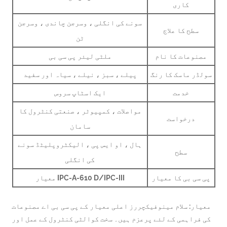
کاری
سونے کی انگلی ، وسرجن چاندی ، وسرجن
سطح کا علاج
ٹن
نوعات کا نام
ملٹی لیئر پی سی بی
ر ماسک کا رنگ
پیلے ، سبز ، نیلے ، سیاہ اور سفید
خدمت
ایک اسٹاپ سروس
مواصلات ، کمپیوٹر ، صنعتی کنٹرول کا
درخواست
سامان
ہال ، او ایس پی ، الیکٹروپلیٹڈ سونے
سطح
کی انگلی
سی بی کا معیار
IPC-A-610 D/IPC-III معیار
ار: سلام مینوفیکچررز اعلی معیار کے پی سی بی اے مصنوعات
فراہمی کے لئے پرعزم ہیں۔ سخت کوالٹی کنٹرول کے عمل اور