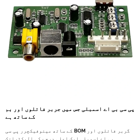
ی بی اے اسمبلی جس میں جربر فائلوں اور بم
کے ساتھ ہے
گربر فائلوں اور BOM کے ساتھ مینوفیکچرر پی سی
بی اے اسمبلی ایک اعلی درجے کی الیکٹرانک