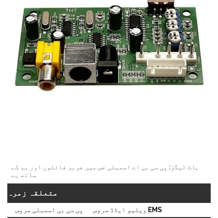
ٹ ٹیگز: پی سی بی اے اسمبلی جس میں جربر فائلوں اور بم کے
ساتھ ہے
متعلقہ زمرہ
EMS ویلیو ایڈڈ سروس
پی سی بی اسمبلی سروس