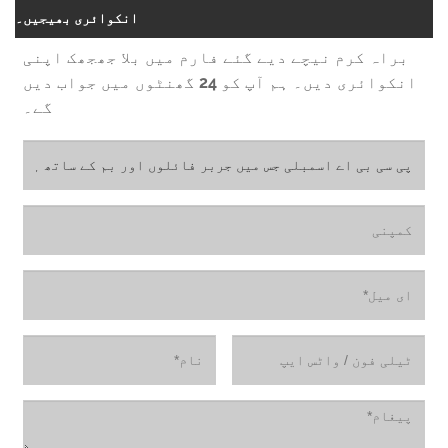
انکوائری بھیجیں۔
اہ کرم نیچے دیے گئے فارم میں بلا جھجھک اپنی
انکوائری دیں۔ ہم آپ کو 24 گھنٹوں میں جواب دیں
گے۔