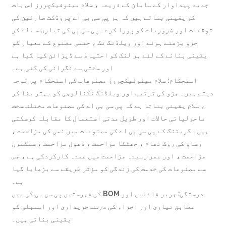
د پیداوار کے سامان کے ذریعہ ، سلام مینوفیکچررز اس بات
کو یقینی بناتے ہیں کہ ہر پی سی بی اے پروڈکٹ صارفین کی
ات اور ضروریات کو پورا کرے۔ پی سی بی کی تیاری سے لے کر
جزو بڑھتے ہوئے اور ویلڈنگ تک ، حتمی مصنوع کے معیار کو
نی بنانے کے لئے ہر لنک کو احتیاط سے ڈیزائن کیا گیا ہے
اور سختی سے نگرانی کی گئی ہے۔
استحکام: سلام مینوفیکچررز مصنوعات کی استحکام پر توجہ
ہیں۔ جزو کی ترتیب اور ویلڈنگ ٹکنالوجی کو بہتر بنا کر
سلام یقینی بناتا ہے کہ پی سی بی اے کی مصنوعات مختلف سخت
حولیاتی حالات اور طویل مدتی استعمال کا مقابلہ کرسکتی
۔ گریٹنگ کے پی سی بی اے کی مصنوعات میں نمی کی مزاحمت ،
ساو کی روک تھام ، جھٹکا مزاحمت ، دھول مزاحمت ، سنکنرن
احمت ، اور عمر رسیدہ مزاحمت میں عمدہ کارکردگی ہے ، جس
 مصنوعات کی خدمت کی زندگی کو مؤثر طریقے سے بڑھایا گیا
ہے۔
درستگی: جربر فائلیں اور BOM کی فہرستیں پی سی بی کی عین
مطابق تیاری اور اجزاء کی درست خریداری اور اسمبلی کو
یقینی بناتی ہیں۔